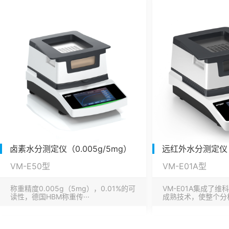
卤素水分测定仪（0.005g/5mg）
远红外水分测定仪（0
VM-E50型
VM-E01A型
称重精度0.005g（5mg），0.01%的可
VM-E01A集成了
读性，德国HBM称重传···
成熟技术，使整个分析