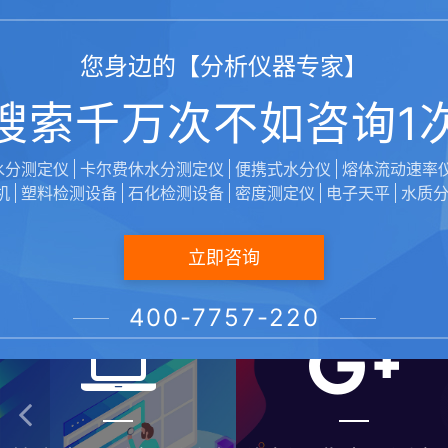
载，称重精度0.001g
载，称重精度0.000
您身边的【分析仪器专家】
搜索千万次不如咨询1
水分测定仪
卡尔费休水分测定仪
便携式水分仪
熔体流动速率
机
塑料检测设备
石化检测设备
密度测定仪
电子天平
水质
立即咨询
400-7757-220