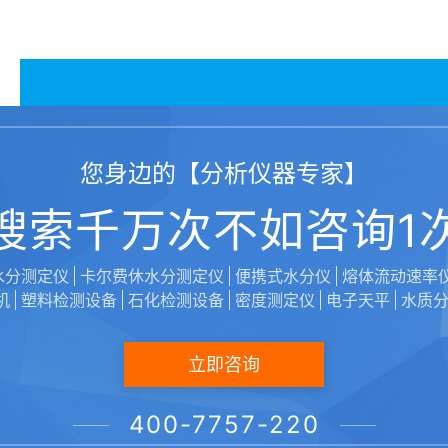
您身边的【分析仪器专家】
搜索千万次不如咨询1
水分测定仪
卡尔费休水分测定仪
便携式水分仪
熔体流动速率
机
塑料检测设备
石化检测设备
密度测定仪
电子天平
水质
立即咨询
声明：本文由【维科美拓/VicoMeter】编辑上传发布，转载
400-7757-220