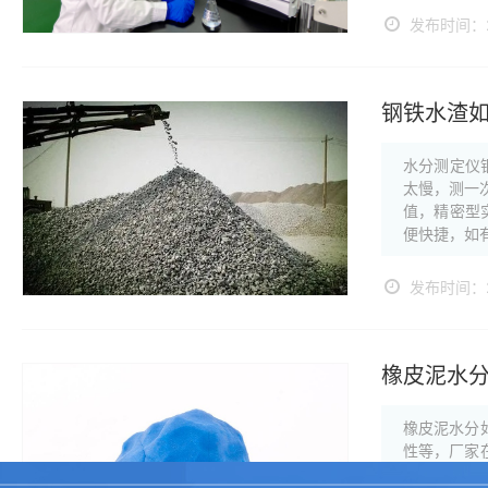
发布时间：20
钢铁水渣
水分测定仪
太慢，测一
值，精密型
便快捷，如
发布时间：20
橡皮泥水
橡皮泥水分
性等，厂家
石蜡、甘油