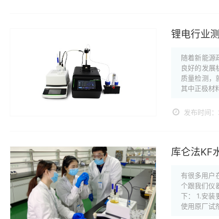
锂电行业
随着新能源
良好的发展
质量检测，
其中正极材料
发布时间：20
库仑法KF
有很多用户
个跟我们仪
下： 1.安
使用原厂试剂