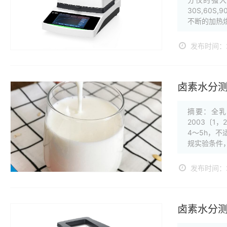
30S,60
不断的加热烘
发布时间：20
卤素水分
摘要：全乳固
2003〔
4～5h，不
规实验条件，
发布时间：20
卤素水分