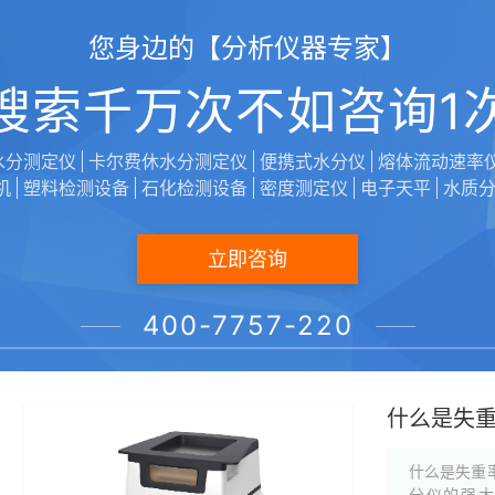
据自身橡皮泥
您身边的【分析仪器专家】
发布时间：20
搜索千万次不如咨询1
用卤素水
水分测定仪
卡尔费休水分测定仪
便携式水分仪
熔体流动速率
机
塑料检测设备
石化检测设备
密度测定仪
电子天平
水质
卤素水分测
强稳定性能
险！物质焦
立即咨询
茶的，以前
400-7757-220
发布时间：20
什么是失
什么是失重
分仪的强大