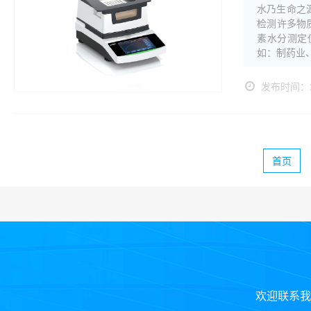
水乃生命之
检测许多物
素水分测定
如：制药业
发布时间：20
首页
欢迎联系我