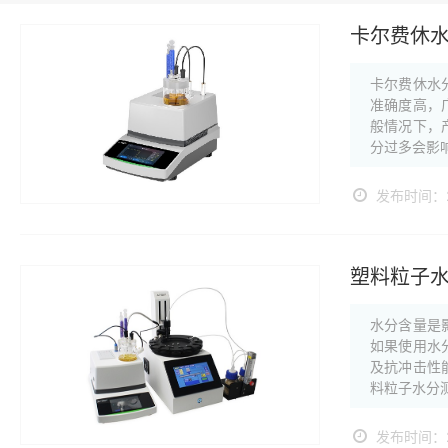
卡尔费休
卡尔费休水
准确度高，
般情况下，
分过多会影
发布时间：20
塑料粒子
水分含量是
如果使用水
及抗冲击性
料粒子水分
发布时间：20