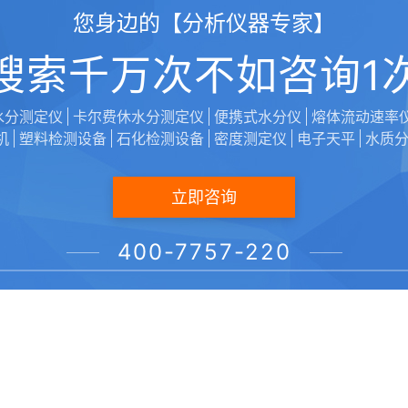
您身边的【分析仪器专家】
搜索千万次不如咨询1
水分测定仪
卡尔费休水分测定仪
便携式水分仪
熔体流动速率
机
塑料检测设备
石化检测设备
密度测定仪
电子天平
水质
立即咨询
声明：本文由【维科美拓/VicoMeter】编辑上传发布，转载
400-7757-220