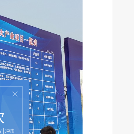
次
仪
冲击