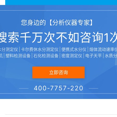
您身边的【分析仪器专家】
搜索千万次不如咨询1
水分测定仪
卡尔费休水分测定仪
便携式水分仪
熔体流动速率
机
塑料检测设备
声明：本文由【维科美拓/VicoMeter】编辑上传发布，转载
石化检测设备
密度测定仪
电子天平
水质
立即咨询
400-7757-220