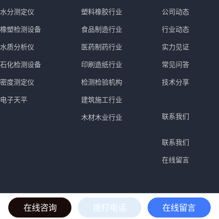
水分测定仪
塑料橡胶行业
公司动态
橡塑检测设备
食品制造行业
行业动态
水质分析仪
医药制药行业
实力见证
石化检测设备
印刷造纸行业
常见问答
密度测定仪
检测检验机构
技术分享
电子天平
建筑施工行业
联系我们
木材木业行业
联系我们
在线留言
Copyright©2015-2035 泰州市科拓仪器设备有限公司 版权所有
苏IC
在线咨询
拨打电话
在线留言