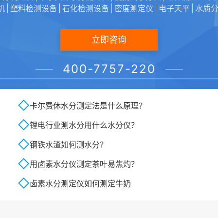
机
塑料检测设备
石化检测设备
密度测定仪
电子天平
水质
上一篇：
库仑法KF水分仪测定结果为何偏大？
立即咨询
400-7757-220
相关新闻
卡尔费休水分测定法是什么原理？
锂电行业测水分用什么水分仪？
钢铁水渣如何测水分？
用卤素水分仪测定茶叶易焦灼？
卤素水分测定仪如何测定牛奶