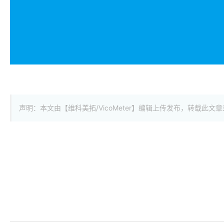
声明：本文由【维科美拓/VicoMeter】编辑上传发布，转载