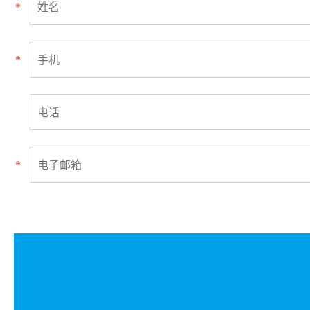
*
*
*