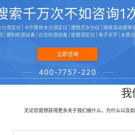
6、国内首款采用7寸高清真彩触摸屏的介电强度测定
搜索千万次不如咨询1
7、流线形外观设计，高端大气，令人赏心悦目；
水分测定仪
卡尔费休水分测定仪
便携式水分仪
熔体流动速率
机
塑料检测设备
石化检测设备
密度测定仪
电子天平
水质
8、可存储多达500组测量数据，可方便查询，可实时
立即咨询
关键词：水分测定仪,卤素水分测定仪,卡尔费休水分测定仪,快速水分
400-7757-220
采购：介电强度测定仪
我
无论您是想获得更多关于我们做什么、为什么以及如