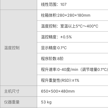
线性范围：107
柱箱体积:280×280×180mm
温度控制：室温以上5℃～400℃
温控精度：±0.5%
温度控制
显示精度:0.1℃
程序阶数:8阶
程升速率:0-40度/min（调节增量0.1℃/
程升重复性(RSD):≤1%
主机尺寸
650×500×480mm
仪器重量
53 kg