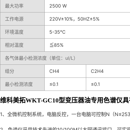
最大功率
2500 W
工作电源
220V±10%，50HZ±5%
环境温度
5-35℃
相对温度
≦85%
各气体最小检测浓度（单位：ul/L）
组分
CH4
C2H4
最小检测浓度
≤0.1
≤0.1
维科美拓WKT-GC10型变压器油专用色谱仪
1、全微机控制系统，电脑反控，一台电脑可控制N（N≤2
2、色谱仪采用技术先进的10/100M以太网通讯接口，可