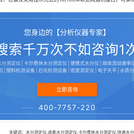
3、工作站内置，数字信号输出，信号由网线直接传输至电
您身边的【分析仪器专家】
4、彩色液晶触摸屏显示，人机对话直观，用户体验极佳。
搜索千万次不如咨询1
5、色谱工作站内置，电力变压器油中溶解气分析专用软件
水分测定仪
6、独立取气系统，分析时取气振荡不会影响分析，且操作
卡尔费休水分测定仪
便携式水分仪
熔体流动速率
机
塑料检测设备
石化检测设备
密度测定仪
电子天平
水质
7、一次进样，七组份峰出在同一张谱图上，操作简便。
立即咨询
8、大容量柱箱带自动后开门，可进行8阶程序升温设置，8
400-7757-220
9、具有固障自我诊断功能，随时显示故障部位及性质，具
关键词：水分测定仪,卤素水分测定仪,卡尔费休水分测定仪,快速水分