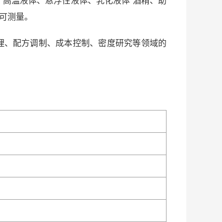
、高温液体、悬浮性液体、乳化液体 酒精、助
可测量。
理、配方调制、成本控制、密度研究等领域的