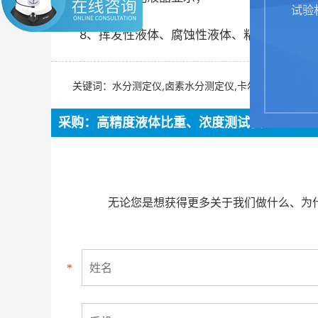
试验
8、挥发性液体、腐蚀性液体、粘稠性液体
关键词：水分测定仪,卤素水分测定仪,卡尔费休水分测定
采购：高精度液体比重、浓度测试仪
无论您是想获得更多关于我们做什么、为
*