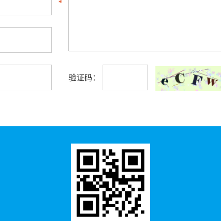
*
验证码：