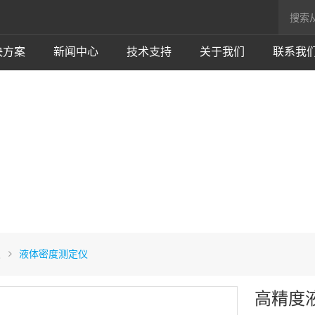
决方案
新闻中心
技术支持
关于我们
联系我
仪
液体密度测定仪
高精度