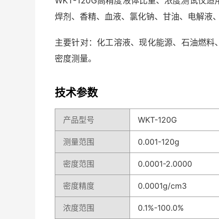
WKT-120G高精度液体比重、浓度测试
焊剂、香精、血液、氯化钠、甘油、电解液
主要针对：化工溶液、现化能源、石油燃料
密度测量。
技术参数
产品型号
WKT-120G
测量范围
0.001-120g
密度范围
0.0001-2.0000
密度精度
0.0001g/cm3
浓度范围
0.1%-100.0%