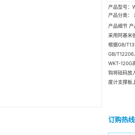
产品型号：WK
产品分类：
产品细节 产
采用阿基米
根据GB/T13
GB/T122
WKT-12
钩将砝码放
度计支撑板
订购热线：