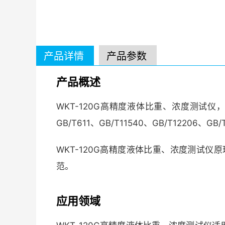
产品详情
产品参数
产品概述
WKT-120G高精度液体比重、浓度测试仪，
GB/T611、GB/T11540、GB/T12206、G
WKT-120G高精度液体比重、浓度测试仪原理： 根据
范。
应用领域