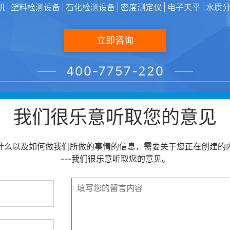
机
塑料检测设备
石化检测设备
密度测定仪
电子天平
水质
、强酸强碱性液体皆可快速测量（选购相关配件）
立即咨询
仪,快速水分仪,卤素水分测试仪,水分仪,木材木屑水分测定仪,墙面地面水
400-7757-220
我们很乐意听取您的意见
什么以及如何做我们所做的事情的信息，需要关于您正在创建的
---我们很乐意听取您的意见。