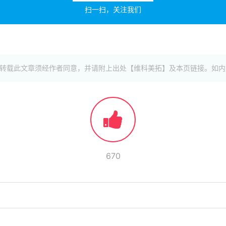
扫一扫，关注我们
传发布，转载此文章须经作者同意，并请附上出处【维科美拓】及本页链接。
670