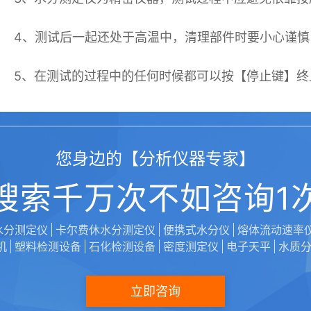
4、测试后一起还处于高温中，清理部件时要小心谨
5、在测试的过程中的任何时候都可以按【停止键】终
您身边的【分析仪器专家】
维科美拓小课堂
搜索千万次不如咨询1
烘干法检测原理：
水分测定仪
卡尔费休水分测定仪
便携式水分仪
熔体流动速率
机
塑料检测设备
石化检测设备
密度测定仪
电子天平
水质
烘干法即加热失重法，是采用物理分析方法测定水分
最终计算得出水分含量值。
立即咨询