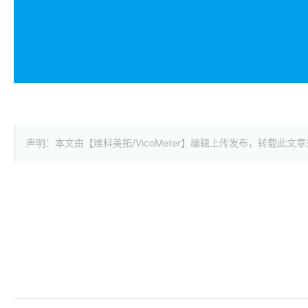
声明：本文由【维科美拓/VicoMeter】编辑上传发布，转载