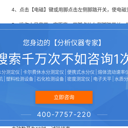
4、点击【电磁】键或用脚点击左侧脚踏开关，使电磁
5、操作人员离开一定距离，用脚点动左侧脚踏开关，
6、如果试样破损，点击【冲破】键，此时界面内试验
您身边的【分析仪器专家】
内试验数量变为1，冲破数量为0，未破数量为1
搜索千万次不如咨询1
7、假设试样未破，在镖杆上增加一个15g的砝码（增
水分测定仪
卡尔费休水分测定仪
便携式水分仪
熔体流动速率
机
塑料检测设备
石化检测设备
密度测定仪
电子天平
水质
8、假设增加到195g时（增加了3次砝码）出现第一
继续重复7到9步的过程
立即咨询
9、试样出现破损时减小一个与△M值相同质量的砝码
400-7757-220
10、20组试验之后，破损的数量为N；a 当N=10时