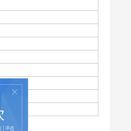
次
仪
冲击