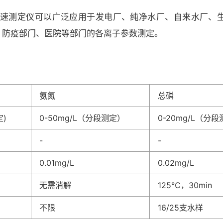
总氮快速测定仪可以广泛应用于发电厂、纯净水厂、自来水厂
、防疫部门、医院等部门的各离子参数测定。
氨氮
总磷
定)
0-50mg/L（分段测定）
0-20mg/L（分
-
-
0.01mg/L
0.02mg/L
无需消解
125℃，30min
不限
16/25支水样