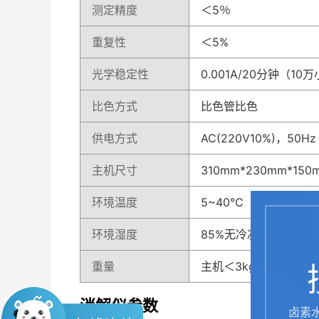
测定精度
＜5％
重复性
＜5%
光学稳定性
0.001A/20分钟（1
比色方式
比色管比色
供电方式
AC(220V10%)，50Hz
主机尺寸
310mm*230mm*150
环境温度
5~40℃
环境湿度
85%无冷凝
重量
主机＜3kg，消解器6k
消解仪参数
卤素