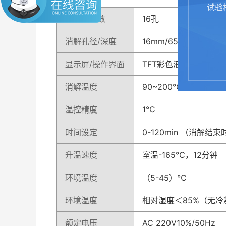
试验
消解仪孔数
16孔
消解孔径/深度
16mm/65mm
显示屏/操作界面
TFT彩色液晶屏/全中
消解温度
90~200℃可调，目
温控精度
1℃
时间设定
0-120min （消解
升温速度
室温-165℃，12分钟
环境温度
（5-45）℃
环境温度
相对湿度＜85%（无冷
额定电压
AC 220V10%/50Hz