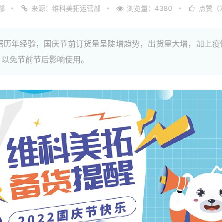
部
来源：维科美拓运营部
浏览量：4380
点赞（7
据历年经验，国庆节前订货量呈陡增趋势，出货量大增，加上疫
，以免节前节后影响使用。