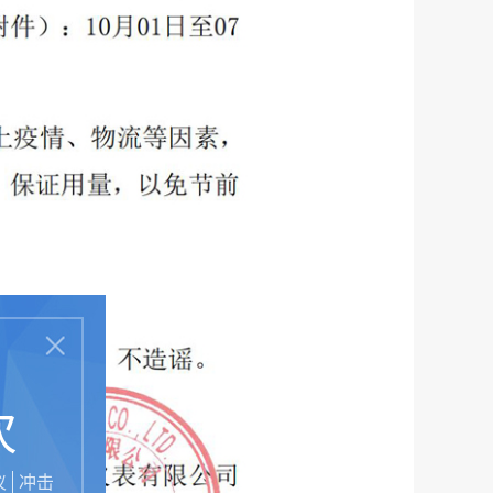
次
仪
冲击