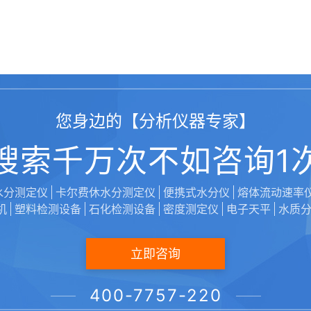
您身边的【分析仪器专家】
搜索千万次不如咨询1
水分测定仪
卡尔费休水分测定仪
便携式水分仪
熔体流动速率
机
塑料检测设备
石化检测设备
密度测定仪
电子天平
水质
立即咨询
400-7757-220