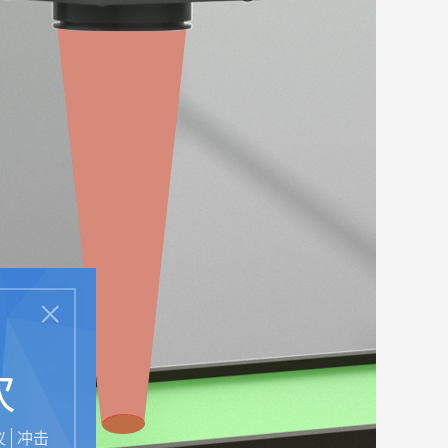
次
仪
冲击