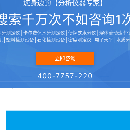
您身边的【分析仪器专家】
搜索千万次不如咨询1
*
水分测定仪
卡尔费休水分测定仪
便携式水分仪
熔体流动速率
*
机
塑料检测设备
石化检测设备
密度测定仪
电子天平
水质
立即咨询
400-7757-220
*