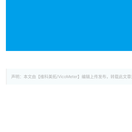
声明：本文由【维科美拓/VicoMeter】编辑上传发布，转载