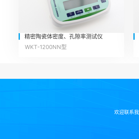
精密陶瓷体密度、孔隙率测试仪
WKT-1200NN型
欢迎联系我