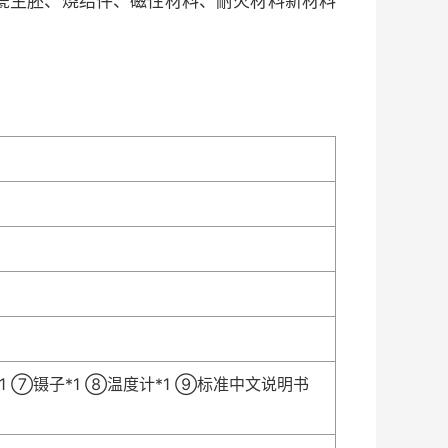
陶瓷生胚、烧结件、磁性材料、耐火材料新材料
*1 ⑦镊子*1 ⑧温度计*1 ⑨标准中文说明书