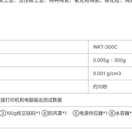
密陶瓷工业、活性碳工业、特种陶瓷、氧化物陶瓷、碳化硅、
WKT-300C
0.005g - 300g
0.001 g/cm3
约10秒
可连接打印机和电脑输出测试数据
 ③100g校正砝码*1 ④防风罩*1 ⑤电源供应器*1 ⑥水容器