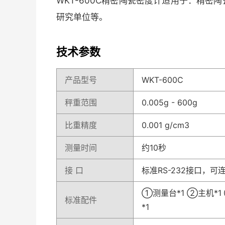
WKT-600C精密陶瓷密度计适用于：精
研究单位等。
技术参数
产品型号
WKT-600C
秤重范围
0.005g - 600g
比重精度
0.001 g/cm3
测量时间
约10秒
接 口
标准RS-232接口，
①测量台*1 ②主机*1
标准配件
*1