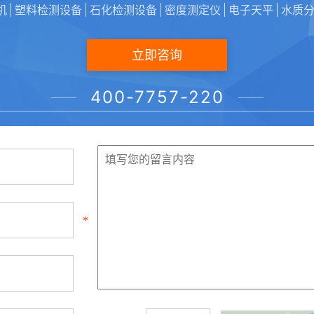
机
塑料检测设备
石化检测设备
密度测定仪
电子天平
水质
我们很乐意听取您的意见
立即咨询
400-7757-220
什么以及如何做我们所做的事情的信息，需要关于您正在创建的
---我们很乐意听取您的意见。
*