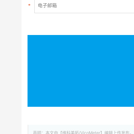
*
声明：本文由【维科美拓/VicoMeter】编辑上