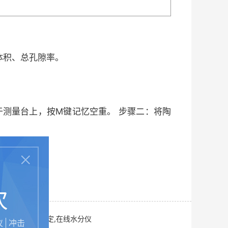
体积、总孔隙率。
测量台上，按M键记忆空重。 步骤二：将陶
次
分仪,土壤水分测定,在线水分仪
仪
冲击