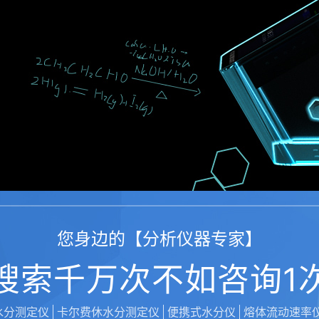
您身边的【分析仪器专家】
搜索千万次不如咨询1
水分测定仪
卡尔费休水分测定仪
便携式水分仪
熔体流动速率