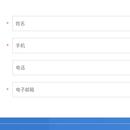
*
*
*