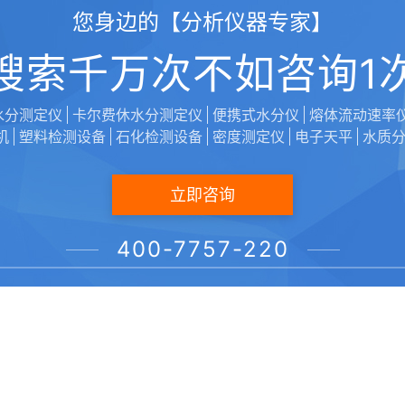
您身边的【分析仪器专家】
搜索千万次不如咨询1
水分测定仪
卡尔费休水分测定仪
便携式水分仪
熔体流动速率
机
塑料检测设备
石化检测设备
密度测定仪
电子天平
水质
立即咨询
400-7757-220
声明：本文由【维科美拓/VicoMeter】编辑上传发布，转载