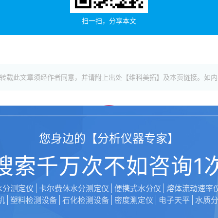
扫一扫，分享本文
传发布，转载此文章须经作者同意，并请附上出处【维科美拓】及本页链接。
您身边的【分析仪器专家】
搜索千万次不如咨询1
443
水分测定仪
卡尔费休水分测定仪
便携式水分仪
熔体流动速率
机
塑料检测设备
石化检测设备
密度测定仪
电子天平
水质