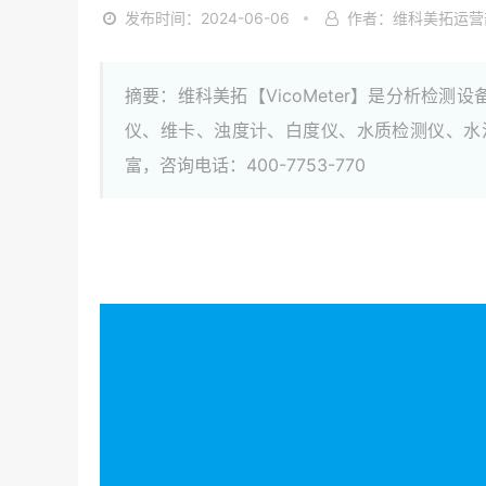
发布时间：2024-06-06
作者：维科美拓运营
摘要：维科美拓【VicoMeter】是分析
仪、维卡、浊度计、白度仪、水质检测仪、水
富，咨询电话：400-7753-770